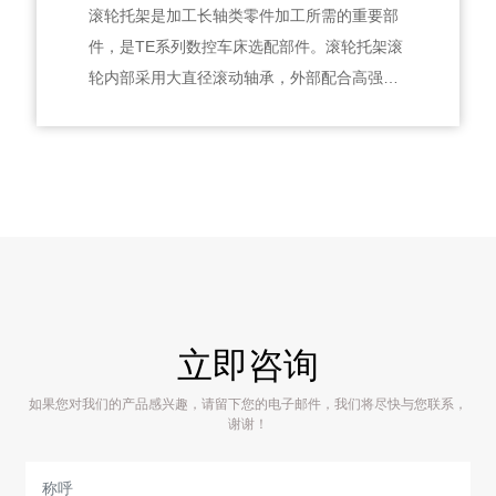
滚轮托架是加工长轴类零件加工所需的重要部
件，是TE系列数控车床选配部件。滚轮托架滚
轮内部采用大直径滚动轴承，外部配合高强度
的耐磨辊子，各滚轮手动单独调节，滑动轴采
用方滑枕结构强度高，有效保证精度并延长使
用寿命。
立即咨询
如果您对我们的产品感兴趣，请留下您的电子邮件，我们将尽快与您联系，
谢谢！