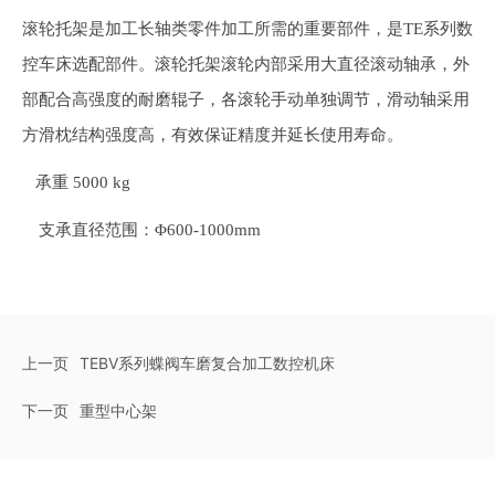
滚轮
托架是加工长轴类零件
加工所需的重要部件，是
TE系列数
控车床选配部件。滚轮
托架滚轮内部采用大直径滚动轴承，外
部配合高强度的耐磨辊子，各滚轮手动单独调节，滑动轴采用
方滑枕结构强度高，有效保证精度并延长使用寿命
。
承重
5000 kg
支承直径范围：
Φ600-1000mm
上一页
TEBV系列蝶阀车磨复合加工数控机床
下一页
重型中心架